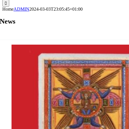
Home
ADMIN
2024-03-03T23:05:45+01:00
News