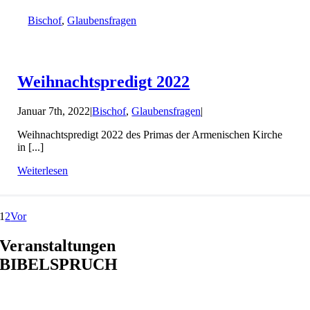
Bischof
,
Glaubensfragen
Weihnachtspredigt 2022
Januar 7th, 2022
|
Bischof
,
Glaubensfragen
|
Weihnachtspredigt 2022 des Primas der Armenischen Kirche
in [...]
Weiterlesen
1
2
Vor
Veranstaltungen
BIBELSPRUCH
Ja, Herr, ich glaube, dass du der Christus