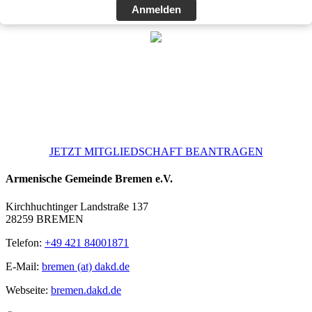
Anmelden
Werden Sie Mitglied!
Unterstützen Sie die Armenische Apostolische Kirche und Ihre
Kirchengemeinde mit Ihrem Mitgliedsbeitrag. Werden Sie jetzt aktiv!
JETZT MITGLIEDSCHAFT BEANTRAGEN
Armenische Gemeinde Bremen e.V.
Kirchhuchtinger Landstraße 137
28259 BREMEN
Telefon:
+49 421 84001871
E-Mail:
bremen (at) dakd.de
Webseite:
bremen.dakd.de