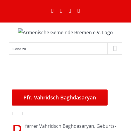
Zum
Facebook
Instagram
YouTube
E-
Inhalt
Mail
springen
Gehe zu ...
Pfr. Vahridsch Baghdasaryan
P
farrer Vahridsch Baghdasaryan, Geburts-