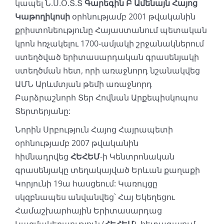
կապել Ն.Ս.Օ.Տ.Տ
Գարեգին Բ Ամենայն Հայոց
Կաթողիկոսի
օրհնությամբ 2001 թվականին
քրիստոնեությունը Հայաստանում պետական
կրոն հռչակելու 1700-ամյակի շրջանակներում
ստեղծված երիտասարդական գրասենյակի
ստեղծման հետ, որի առաջնորդ նշանակվեց
ԱՄՆ Արևմտյան թեմի առաջնորդ
Բարձրաշնորհ Տեր Հովնան Արքեպիսկոպոս
Տերտերյանը:
Նորին Սրբություն Հայոց Հայրապետի
օրհնությամբ 2007 թվականին
հիմնադրվեց
ՀԵՀԵՄ
-ի Կենտրոնական
գրասենյակը տեղակայված Երևան քաղաքի
Կորյունի 19ա հասցեում: Կառույցը
սկզբնապես անվանվեց՝ Հայ Եկեղեցու
Համաշխարհային Երիտասարդաց