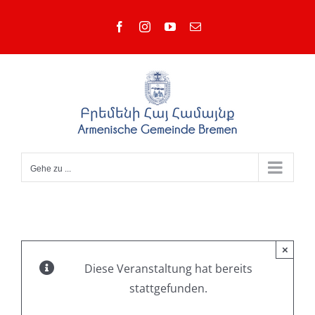
Zum
Facebook
Instagram
YouTube
E-
Inhalt
Mail
springen
Gehe zu ...
×
Diese Veranstaltung hat bereits
stattgefunden.