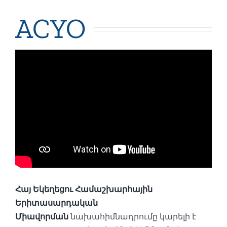
ACYO
Հայ Եկեղեցու Համաշխարհային
Երիտասարդական
Միավորման
նախահիմնադրումը կարելի է