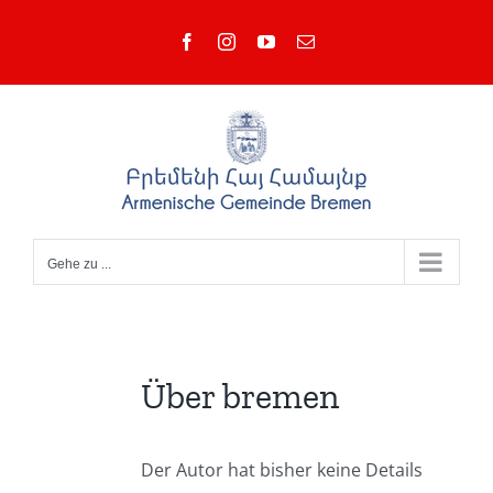
Zum
Facebook
Instagram
YouTube
E-
Inhalt
Mail
springen
Gehe zu ...
Über
bremen
Der Autor hat bisher keine Details