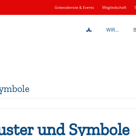
Gottesdienste & Events
Mitgliedschaft
WIR…
Symbole
uster und Symbole