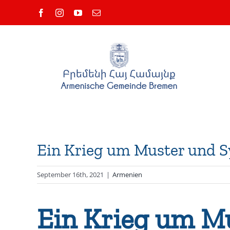
Zum
Facebook
Instagram
YouTube
E-
Inhalt
Mail
springen
Ein Krieg um Muster und 
September 16th, 2021
|
Armenien
Ein Krieg um M