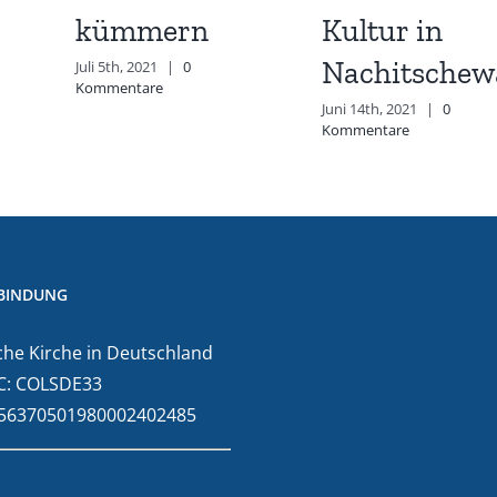
kümmern
Kultur in
Nachitschew
Juli 5th, 2021
|
0
Kommentare
Juni 14th, 2021
|
0
Kommentare
BINDUNG
he Kirche in Deutschland
C: COLSDE33
E56370501980002402485