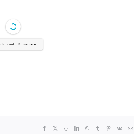
 to load PDF service..
Facebook
X
Reddit
LinkedIn
WhatsApp
Tumblr
Pinterest
Vk