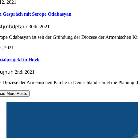
12, 2021
n Gespräch mit Serope Odabasyan
կտեմբերի 30th, 2021
|
rope Odabasyan ist seit der Gründung der Diözese der Armenischen Kirc
5, 2021
zialprojekt in Hovk
յիսի 2nd, 2021
|
e Diözese der Armenischen Kirche in Deutschland startet die Planung d
oad More Posts