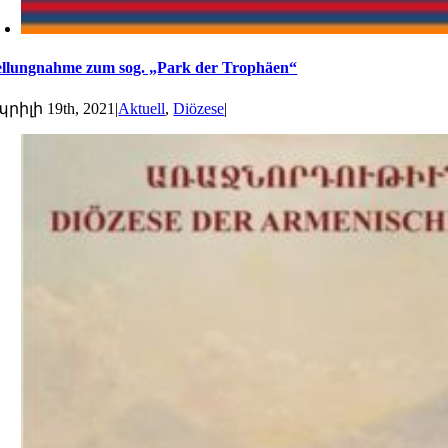
ellungnahme zum sog. „Park der Trophäen“
րիլի 19th, 2021
|
Aktuell
,
Diözese
|