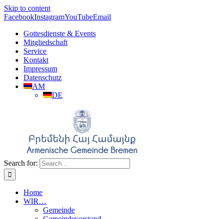
Skip to content
Facebook
Instagram
YouTube
Email
Gottesdienste & Events
Mitgliedschaft
Service
Kontakt
Impressum
Datenschutz
AM
DE
Search for:
Home
WIR…
Gemeinde
Gemeindevorstand