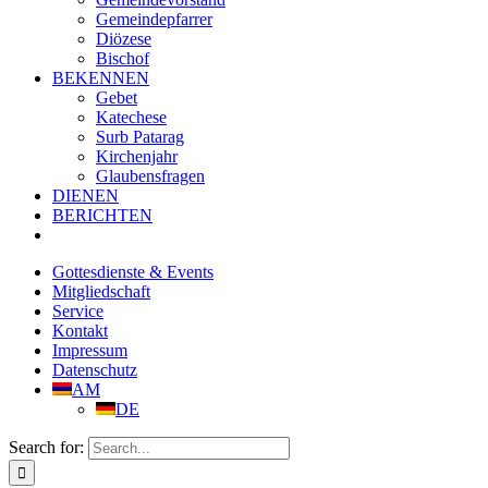
Gemeindepfarrer
Diözese
Bischof
BEKENNEN
Gebet
Katechese
Surb Patarag
Kirchenjahr
Glaubensfragen
DIENEN
BERICHTEN
Gottesdienste & Events
Mitgliedschaft
Service
Kontakt
Impressum
Datenschutz
AM
DE
Search for: