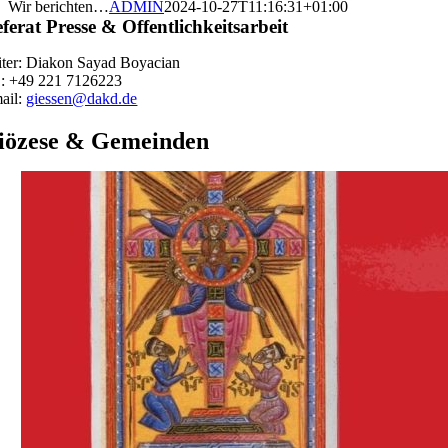
Wir berichten…
ADMIN
2024-10-27T11:16:31+01:00
ferat Presse & Offentlichkeitsarbeit
iter: Diakon Sayad Boyacian
.: +49 221 7126223
ail:
giessen@dakd.de
iözese & Gemeinden