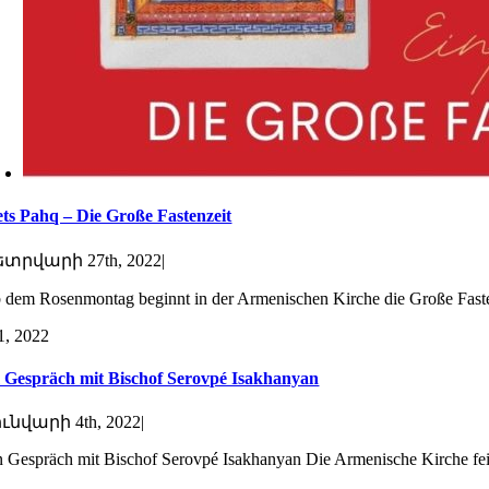
ts Pahq – Die Große Fastenzeit
տրվարի 27th, 2022
|
 dem Rosenmontag beginnt in der Armenischen Kirche die Große Fas
1, 2022
 Gespräch mit Bischof Serovpé Isakhanyan
ւնվարի 4th, 2022
|
n Gespräch mit Bischof Serovpé Isakhanyan Die Armenische Kirche feie