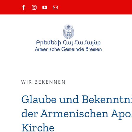
Skip
Facebook
Instagram
YouTube
Email
to
content
WIR BEKENNEN
Glaube und Bekenntn
der Armenischen Apo
Kirche