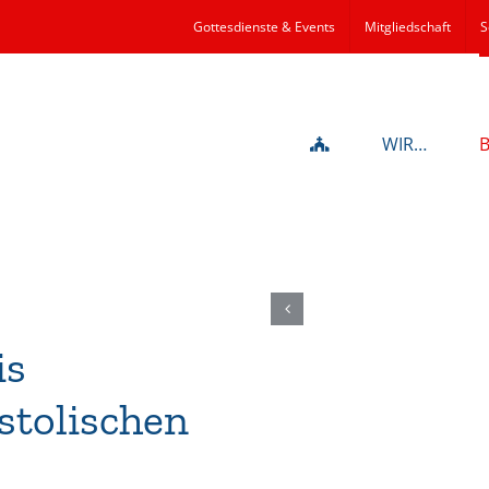
Gottesdienste & Events
Mitgliedschaft
S
WIR…
is
stolischen