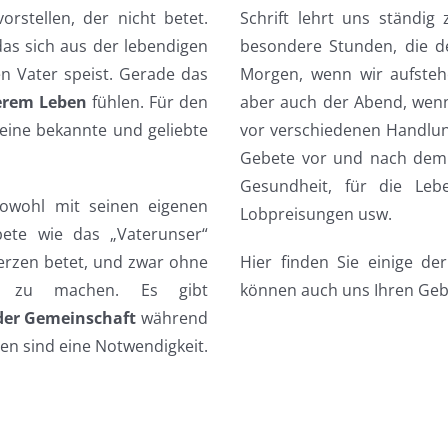
rstellen, der nicht betet.
Schrift lehrt uns ständi
as sich aus der lebendigen
besondere Stunden, die d
 Vater speist. Gerade das
Morgen, wenn wir aufstehe
erem Leben
fühlen. Für den
aber auch der Abend, wenn
 eine bekannte und geliebte
vor verschiedenen Handlung
Gebete vor und nach dem E
Gesundheit, für die Leb
sowohl mit seinen eigenen
Lobpreisungen usw.
ete wie das „Vaterunser“
erzen betet, und zwar ohne
Hier finden Sie einige de
en zu machen. Es gibt
können auch uns Ihren Ge
der Gemeinschaft
während
ten sind eine Notwendigkeit.